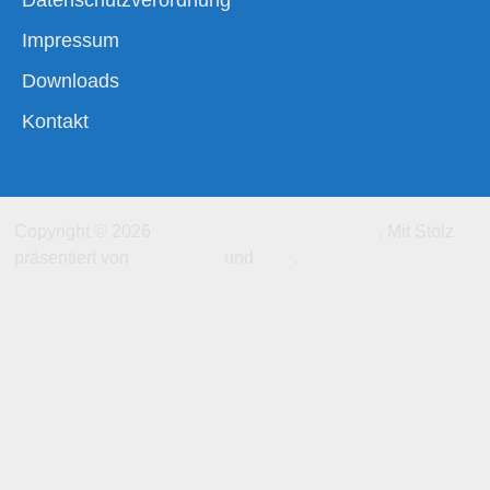
Datenschutzverordnung
Impressum
Downloads
Kontakt
Copyright © 2026
Kirchengemeinde-Offenbach
. Mit Stolz
präsentiert von
WordPress
und
Bam
.